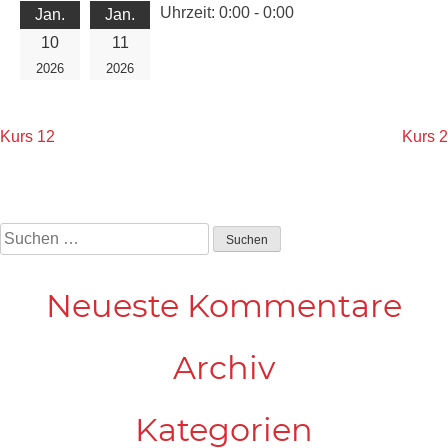
Uhrzeit:
0:00 - 0:00
Jan.
Jan.
10
11
2026
2026
Beitragsnavigation
Kurs 12
Kurs 2
Suchen
nach:
Neueste Kommentare
Archiv
Kategorien